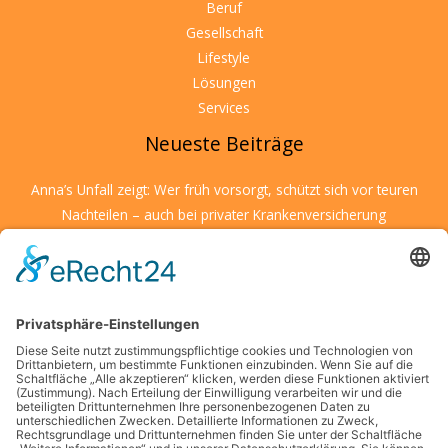
Beruf
Gesellschaft
Lifestyle
Lösungen
Services
Neueste Beiträge
Anna’s Unfall zeigt: Wer früh vorsorgt, schützt sich vor teuren
Nachteilen – auch bei privater Krankenversicherung
Wenn Kulturen aufeinandertreffen: So schärfen Sie Ihre
Entscheidungsfähigkeit unter fremden Bedingungen
Kreative Ideen für den Alltag: Mit kleinen Details große
Wirkung erzielen
Wenn kleine Entdecker auf große Herausforderungen treffen
– was Eltern jetzt wissen sollten
Die Suche nach finanzieller Unabhängigkeit in modernen
Großstädten