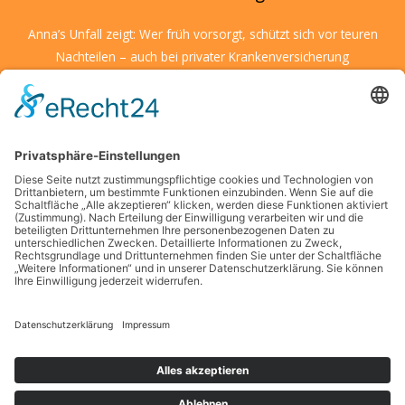
Anna’s Unfall zeigt: Wer früh vorsorgt, schützt sich vor teuren
Nachteilen – auch bei privater Krankenversicherung
Wenn Kulturen aufeinandertreffen: So schärfen Sie Ihre
Entscheidungsfähigkeit unter fremden Bedingungen
Kreative Ideen für den Alltag: Mit kleinen Details große
Wirkung erzielen
Wenn kleine Entdecker auf große Herausforderungen treffen
– was Eltern jetzt wissen sollten
Die Suche nach finanzieller Unabhängigkeit in modernen
Großstädten
Schlagwörter
Copyright © 2026 Gesellschaftsfragen