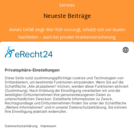
Services
Neueste Beiträge
Anna’s Unfall zeigt: Wer früh vorsorgt, schützt sich vor teuren
Nachteilen – auch bei privater Krankenversicherung
Wenn Kulturen aufeinandertreffen: So schärfen Sie Ihre
Entscheidungsfähigkeit unter fremden Bedingungen
Kreative Ideen für den Alltag: Mit kleinen Details große
Wirkung erzielen
Wenn kleine Entdecker auf große Herausforderungen treffen
– was Eltern jetzt wissen sollten
Die Suche nach finanzieller Unabhängigkeit in modernen
Großstädten
Schlagwörter