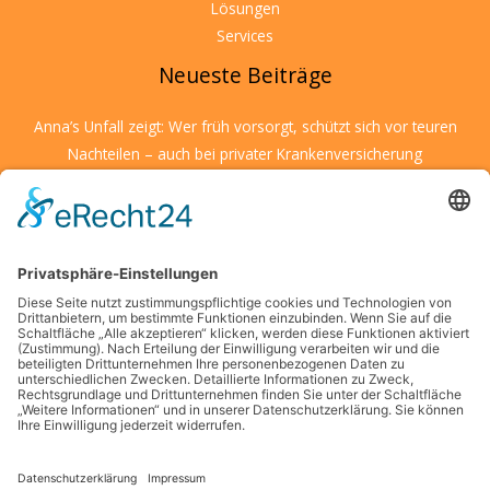
Lösungen
Services
Neueste Beiträge
Anna’s Unfall zeigt: Wer früh vorsorgt, schützt sich vor teuren
Nachteilen – auch bei privater Krankenversicherung
Wenn Kulturen aufeinandertreffen: So schärfen Sie Ihre
Entscheidungsfähigkeit unter fremden Bedingungen
Kreative Ideen für den Alltag: Mit kleinen Details große
Wirkung erzielen
Wenn kleine Entdecker auf große Herausforderungen treffen
– was Eltern jetzt wissen sollten
Die Suche nach finanzieller Unabhängigkeit in modernen
Großstädten
Schlagwörter